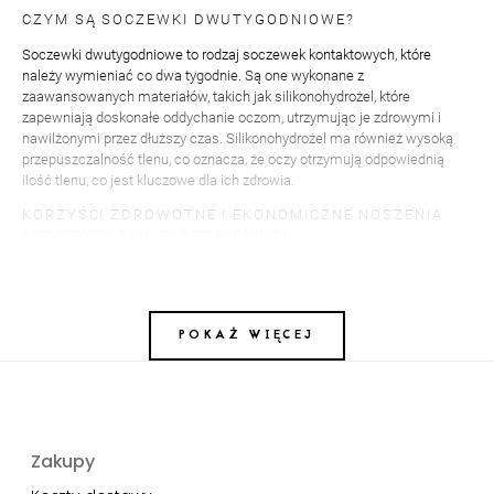
CZYM SĄ SOCZEWKI DWUTYGODNIOWE?
Soczewki dwutygodniowe to rodzaj soczewek kontaktowych, które
należy wymieniać co dwa tygodnie. Są one wykonane z
zaawansowanych materiałów, takich jak silikonohydrożel, które
zapewniają doskonałe oddychanie oczom, utrzymując je zdrowymi i
nawilżonymi przez dłuższy czas. Silikonohydrożel ma również wysoką
przepuszczalność tlenu, co oznacza, że ​​oczy otrzymują odpowiednią
ilość tlenu, co jest kluczowe dla ich zdrowia.
KORZYŚCI ZDROWOTNE I EKONOMICZNE NOSZENIA
SOCZEWEK DWUTYGODNIOWYCH
Noszenie soczewek dwutygodniowych ma wiele korzyści zdrowotnych.
Pozwalają one na większą swobodę ruchu, nie krępują widzenia i
eliminują konieczność noszenia okularów. Soczewki dwutygodniowe
zapewniają także optymalne ostre widzenie, ponieważ leżą
POKAŻ WIĘCEJ
bezpośrednio na oku, eliminując wszelkie aberracje obrazu. Dodatkowo,
dzięki możliwości noszenia soczewek przez dłuższy okres czasu,
redukują się koszty związane z zakupem nowych soczewek, co stanowi
korzyść ekonomiczną dla użytkownika.
HIGIENA I PIELĘGNACJA SOCZEWEK
Zakupy
DWUTYGODNIOWYCH