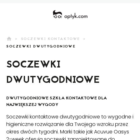
home
>
SOCZEWKI KONTAKTOWE
>
SOCZEWKI DWUTYGODNIOWE
SOCZEWKI
DWUTYGODNIOWE
DWUTYGODNIOWE SZKŁA KONTAKTOWE DLA
NAJWIĘKSZEJ WYGODY
Soczewki kontaktowe dwutygodniowe to wygodne i
higieniczne rozwiązanie dla Twojego wzroku przez
okres dwóch tygodni. Marki takie jak Acuvue Oasys
2-week oferują soczewki zaprojektowane do