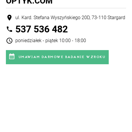
OPTYK.COM
location_on
ul. Kard. Stefana Wyszyńskiego 20D, 73-110 Stargard
537 536 482
phone
schedule
poniedziałek - piątek 10:00 - 18:00
calendar_month
UMAWIAM DARMOWE BADANIE WZROKU