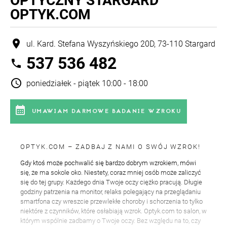
OPTYCZNY STARGARD
OPTYK.COM
location_on
ul. Kard. Stefana Wyszyńskiego 20D, 73-110 Stargard
537 536 482
phone
schedule
poniedziałek - piątek 10:00 - 18:00
calendar_month
UMAWIAM DARMOWE BADANIE WZROKU
OPTYK.COM – ZADBAJ Z NAMI O SWÓJ WZROK!
Gdy ktoś może pochwalić się bardzo dobrym wzrokiem, mówi
się, że ma sokole oko. Niestety, coraz mniej osób może zaliczyć
się do tej grupy. Każdego dnia Twoje oczy ciężko pracują. Długie
godziny patrzenia na monitor, relaks polegający na przeglądaniu
smartfona czy wreszcie przewlekłe choroby i schorzenia to tylko
niektóre z czynników, które osłabiają wzrok. Optyk.com to salon, w
którym wspólnie zadbamy o Twoje oczy. Bez względu na to, czy