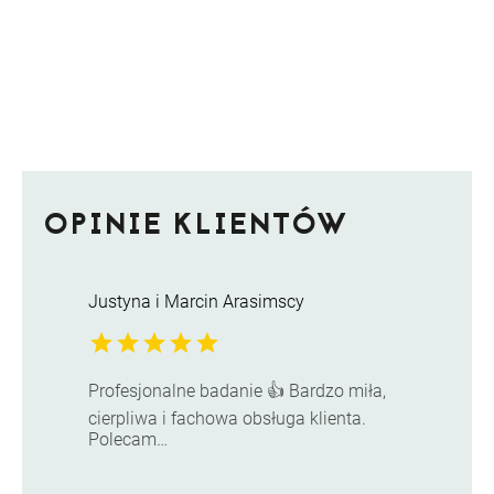
OPINIE KLIENTÓW
Justyna i Marcin Arasimscy
star
star
star
star
star
Profesjonalne badanie 👍 Bardzo miła,
cierpliwa i fachowa obsługa klienta.
Polecam…