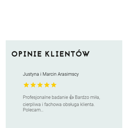
OPINIE KLIENTÓW
Justyna i Marcin Arasimscy
star
star
star
star
star
Profesjonalne badanie 👍 Bardzo miła,
cierpliwa i fachowa obsługa klienta.
Polecam…