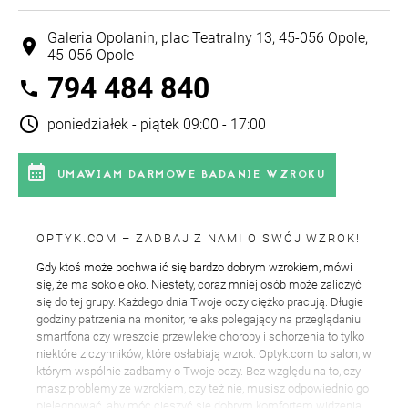
Galeria Opolanin, plac Teatralny 13, 45-056 Opole,
location_on
45-056 Opole
794 484 840
phone
schedule
poniedziałek - piątek 09:00 - 17:00
calendar_month
UMAWIAM DARMOWE BADANIE WZROKU
OPTYK.COM – ZADBAJ Z NAMI O SWÓJ WZROK!
Gdy ktoś może pochwalić się bardzo dobrym wzrokiem, mówi
się, że ma sokole oko. Niestety, coraz mniej osób może zaliczyć
się do tej grupy. Każdego dnia Twoje oczy ciężko pracują. Długie
godziny patrzenia na monitor, relaks polegający na przeglądaniu
smartfona czy wreszcie przewlekłe choroby i schorzenia to tylko
niektóre z czynników, które osłabiają wzrok. Optyk.com to salon, w
którym wspólnie zadbamy o Twoje oczy. Bez względu na to, czy
masz problemy ze wzrokiem, czy też nie, musisz odpowiednio go
pielęgnować, aby móc cieszyć się dobrym komfortem widzenia.