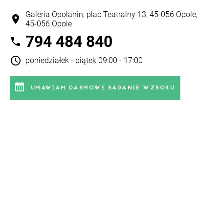
Galeria Opolanin, plac Teatralny 13, 45-056 Opole,
location_on
45-056 Opole
794 484 840
phone
schedule
poniedziałek - piątek 09:00 - 17:00
calendar_month
UMAWIAM DARMOWE BADANIE WZROKU