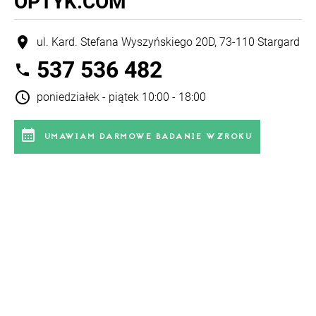
OPTYK.COM
location_on
ul. Kard. Stefana Wyszyńskiego 20D, 73-110 Stargard
537 536 482
phone
schedule
poniedziałek - piątek 10:00 - 18:00
calendar_month
UMAWIAM DARMOWE BADANIE WZROKU