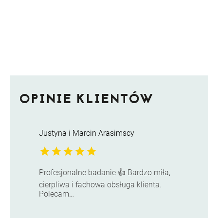
OPINIE KLIENTÓW
Justyna i Marcin Arasimscy
star
star
star
star
star
Profesjonalne badanie 👍 Bardzo miła,
cierpliwa i fachowa obsługa klienta.
Polecam…