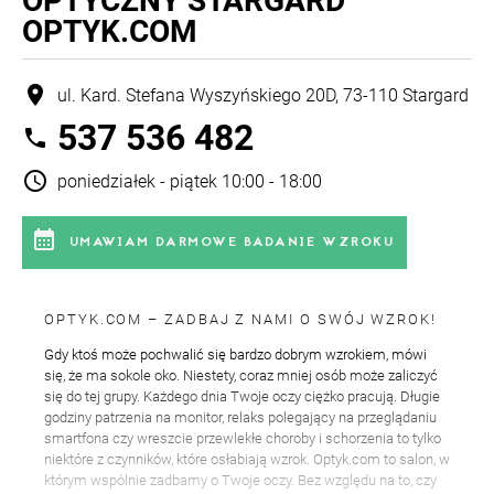
OPTYCZNY STARGARD
OPTYK.COM
location_on
ul. Kard. Stefana Wyszyńskiego 20D, 73-110 Stargard
537 536 482
phone
schedule
poniedziałek - piątek 10:00 - 18:00
calendar_month
UMAWIAM DARMOWE BADANIE WZROKU
OPTYK.COM – ZADBAJ Z NAMI O SWÓJ WZROK!
Gdy ktoś może pochwalić się bardzo dobrym wzrokiem, mówi
się, że ma sokole oko. Niestety, coraz mniej osób może zaliczyć
się do tej grupy. Każdego dnia Twoje oczy ciężko pracują. Długie
godziny patrzenia na monitor, relaks polegający na przeglądaniu
smartfona czy wreszcie przewlekłe choroby i schorzenia to tylko
niektóre z czynników, które osłabiają wzrok. Optyk.com to salon, w
którym wspólnie zadbamy o Twoje oczy. Bez względu na to, czy