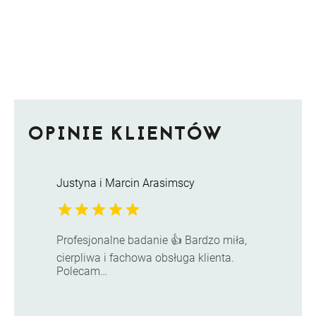
OPINIE KLIENTÓW
Justyna i Marcin Arasimscy
star
star
star
star
star
Profesjonalne badanie 👍 Bardzo miła,
cierpliwa i fachowa obsługa klienta.
Polecam…