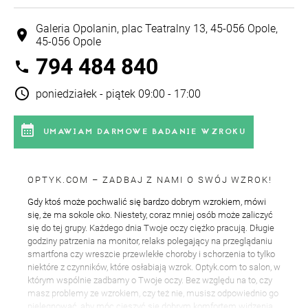
Galeria Opolanin, plac Teatralny 13, 45-056 Opole,
location_on
45-056 Opole
794 484 840
phone
schedule
poniedziałek - piątek 09:00 - 17:00
calendar_month
UMAWIAM DARMOWE BADANIE WZROKU
OPTYK.COM – ZADBAJ Z NAMI O SWÓJ WZROK!
Gdy ktoś może pochwalić się bardzo dobrym wzrokiem, mówi
się, że ma sokole oko. Niestety, coraz mniej osób może zaliczyć
się do tej grupy. Każdego dnia Twoje oczy ciężko pracują. Długie
godziny patrzenia na monitor, relaks polegający na przeglądaniu
smartfona czy wreszcie przewlekłe choroby i schorzenia to tylko
niektóre z czynników, które osłabiają wzrok. Optyk.com to salon, w
którym wspólnie zadbamy o Twoje oczy. Bez względu na to, czy
masz problemy ze wzrokiem, czy też nie, musisz odpowiednio go
pielęgnować, aby móc cieszyć się dobrym komfortem widzenia.