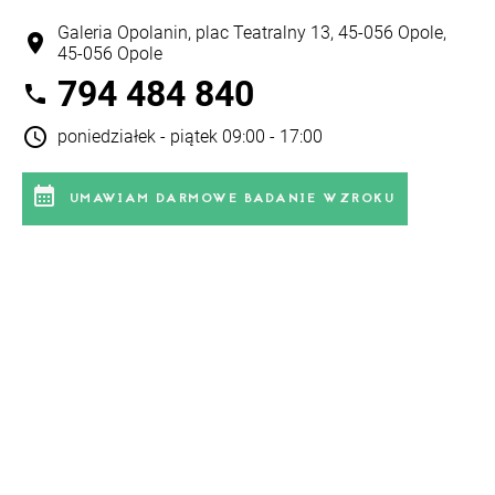
Galeria Opolanin, plac Teatralny 13, 45-056 Opole,
location_on
45-056 Opole
794 484 840
phone
schedule
poniedziałek - piątek 09:00 - 17:00
calendar_month
UMAWIAM DARMOWE BADANIE WZROKU