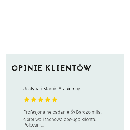
OPINIE KLIENTÓW
Justyna i Marcin Arasimscy
star
star
star
star
star
Profesjonalne badanie 👍 Bardzo miła,
cierpliwa i fachowa obsługa klienta.
Polecam…