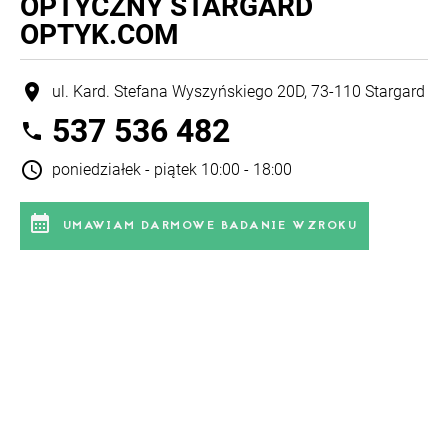
OPTYCZNY STARGARD
OPTYK.COM
location_on
ul. Kard. Stefana Wyszyńskiego 20D, 73-110 Stargard
537 536 482
phone
schedule
poniedziałek - piątek 10:00 - 18:00
calendar_month
UMAWIAM DARMOWE BADANIE WZROKU