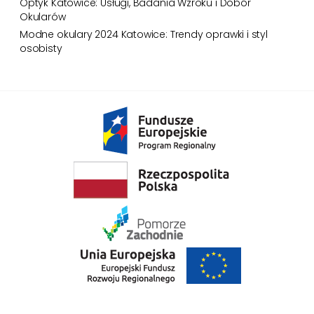
Optyk Katowice: Usługi, Badania Wzroku i Dobór
wygodne!
Okularów
Modne okulary 2024 Katowice: Trendy oprawki i styl
osobisty