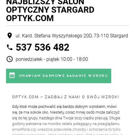
NAJBLIŻSZY
SALON
OPTYCZNY STARGARD
OPTYK.COM
location_on
ul. Kard. Stefana Wyszyńskiego 20D, 73-110 Stargard
537 536 482
phone
schedule
poniedziałek - piątek 10:00 - 18:00
calendar_month
UMAWIAM DARMOWE BADANIE WZROKU
OPTYK.COM – ZADBAJ Z NAMI O SWÓJ WZROK!
Gdy ktoś może pochwalić się bardzo dobrym wzrokiem, mówi
się, że ma sokole oko. Niestety, coraz mniej osób może zaliczyć
się do tej grupy. Każdego dnia Twoje oczy ciężko pracują. Długie
godziny patrzenia na monitor, relaks polegający na przeglądaniu
smartfona czy wreszcie przewlekłe choroby i schorzenia to tylko