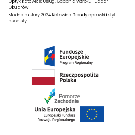
Optyk Katowice: Usługi, Badania Wzroku i Dobór
wygodne!
Okularów
Modne okulary 2024 Katowice: Trendy oprawki i styl
osobisty