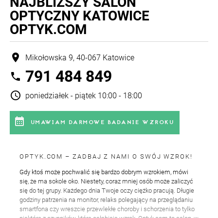
NAJBLIŻSZY
SALON
OPTYCZNY KATOWICE
OPTYK.COM
location_on
Mikołowska 9, 40-067 Katowice
791 484 849
phone
schedule
poniedziałek - piątek 10:00 - 18:00
calendar_month
UMAWIAM DARMOWE BADANIE WZROKU
OPTYK.COM – ZADBAJ Z NAMI O SWÓJ WZROK!
Gdy ktoś może pochwalić się bardzo dobrym wzrokiem, mówi
się, że ma sokole oko. Niestety, coraz mniej osób może zaliczyć
się do tej grupy. Każdego dnia Twoje oczy ciężko pracują. Długie
godziny patrzenia na monitor, relaks polegający na przeglądaniu
smartfona czy wreszcie przewlekłe choroby i schorzenia to tylko