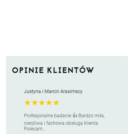
OPINIE KLIENTÓW
Justyna i Marcin Arasimscy
star
star
star
star
star
Profesjonalne badanie 👍 Bardzo miła,
cierpliwa i fachowa obsługa klienta.
Polecam…