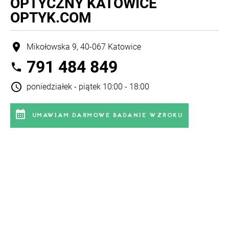
OPTYCZNY KATOWICE
OPTYK.COM
location_on
Mikołowska 9, 40-067 Katowice
791 484 849
phone
schedule
poniedziałek - piątek 10:00 - 18:00
calendar_month
UMAWIAM DARMOWE BADANIE WZROKU