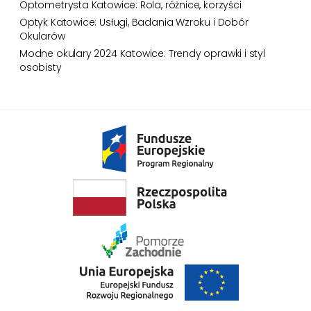
Optometrysta Katowice: Rola, różnice, korzyści
to u nas możesz kupić najmodniejsze okulary prosto z
najnowszych pokazów światowych marek! Masz wadę wzroku?
Optyk Katowice: Usługi, Badania Wzroku i Dobór
Dobierz okulary przeciwsłoneczne z odpowiednią korekcją, abyś
Okularów
mógł cieszyć się dobrym komfortem widzenia w każdych
Modne okulary 2024 Katowice: Trendy oprawki i styl
warunkach. Koniec ze zmienianiem okularów co chwilę.
osobisty
Zobaczysz, jakie to wygodne!