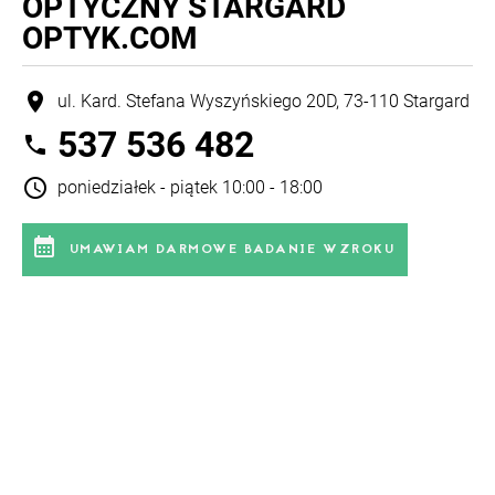
OPTYCZNY STARGARD
OPTYK.COM
location_on
ul. Kard. Stefana Wyszyńskiego 20D, 73-110 Stargard
537 536 482
phone
schedule
poniedziałek - piątek 10:00 - 18:00
calendar_month
UMAWIAM DARMOWE BADANIE WZROKU