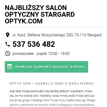
NAJBLIŻSZY
SALON
OPTYCZNY STARGARD
OPTYK.COM
location_on
ul. Kard. Stefana Wyszyńskiego 20D, 73-110 Stargard
537 536 482
phone
schedule
poniedziałek - piątek 10:00 - 18:00
calendar_month
UMAWIAM DARMOWE BADANIE WZROKU
OPTYK.COM – ZADBAJ Z NAMI O SWÓJ WZROK!
Gdy ktoś może pochwalić się bardzo dobrym wzrokiem, mówi
się, że ma sokole oko. Niestety, coraz mniej osób może zaliczyć
się do tej grupy. Każdego dnia Twoje oczy ciężko pracują. Długie
godziny patrzenia na monitor, relaks polegający na przeglądaniu