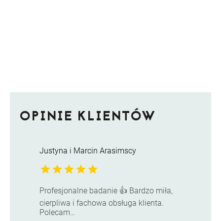
OPINIE KLIENTÓW
Justyna i Marcin Arasimscy
star
star
star
star
star
Profesjonalne badanie 👍 Bardzo miła,
cierpliwa i fachowa obsługa klienta.
Polecam…